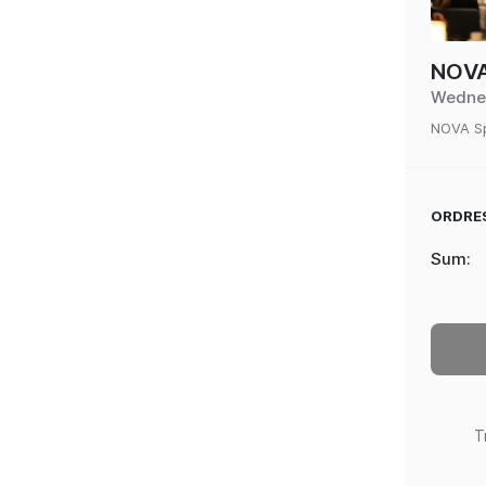
NOVA
Wedne
NOVA Sp
ORDRE
Sum
:
T