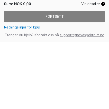
Sum
:
NOK 0,00
Vis detaljer
FORTSETT
Retningslinjer for kjøp
Trenger du hjelp? Kontakt oss på
support@novaspektrum.no