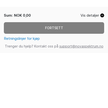
Sum
:
NOK 0,00
Vis detaljer
FORTSETT
Retningslinjer for kjøp
Trenger du hjelp? Kontakt oss på
support@novaspektrum.no