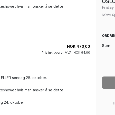
OSL
uteshowet hvis man ønsker å se dette.

Friday
NOVA Sp
ORDRE
Sum
:
NOK 470,00
Pris inkluderer MVA:
NOK 94,00
r ELLER søndag 25. oktober. 

uteshowet hvis man ønsker å se dette.

ag 24. oktober

T