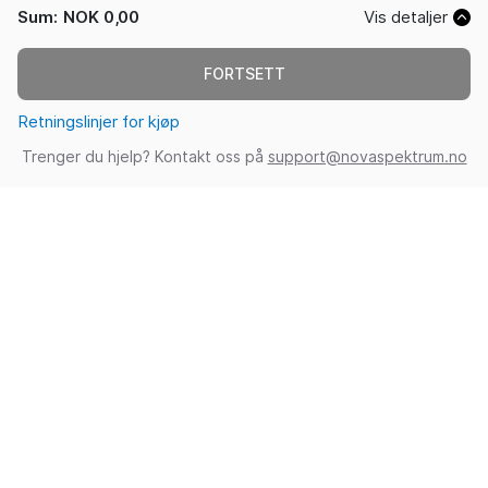
Sum
:
NOK 0,00
Vis detaljer
FORTSETT
Retningslinjer for kjøp
Trenger du hjelp? Kontakt oss på
support@novaspektrum.no