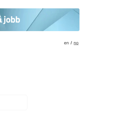
en
no
/