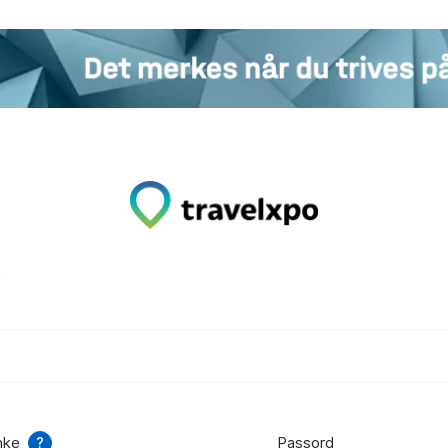
n
nke
Passord
?