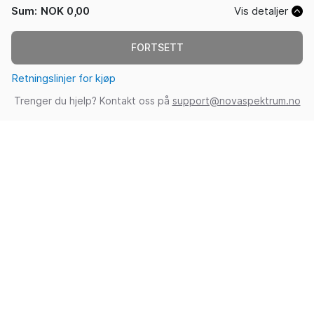
Sum
:
NOK 0,00
Vis detaljer
FORTSETT
Retningslinjer for kjøp
Trenger du hjelp? Kontakt oss på
support@novaspektrum.no