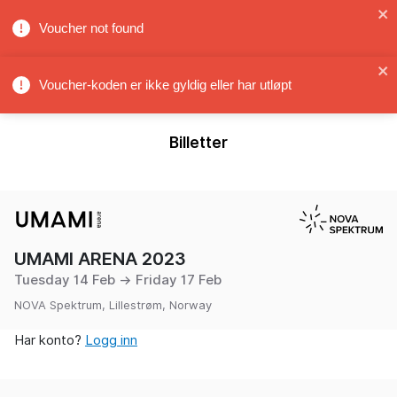
ARENAPARTNER
Voucher not found
Voucher-koden er ikke gyldig eller har utløpt
en
no
/
Billetter
UMAMI ARENA 2023
Tuesday 14 Feb → Friday 17 Feb
NOVA Spektrum, Lillestrøm, Norway
Har konto?
Logg inn